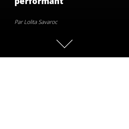
performant
Par
Lolita Savaroc
Vous avez forcément déjà entendu parler de content
marketing. Que ce soit sur les réseaux sociaux, dans
une conférence ou dans la presse marketing, c’est un
levier de communication new gen qui se développe à
vitesse grand V. Propulsé par la blogosphère et ses
influenceurs, le concept a été adopté et adapté par