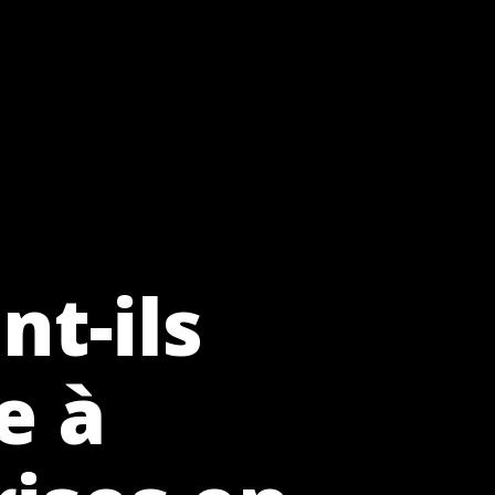
nt-ils
e à