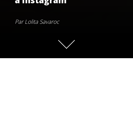
à Instagram
Par
Lolita Savaroc
Lorsque la marque new-yorkaise de crème glacée Van
Leeuwen a changé le packaging de son produit phare pour
en faire des petits pots aux couleurs délicieusement
pastel, un phénomène curieux s’est produit. Les
crépitements des flashs des smartphones ont attaqué les
vitrines des supermarchés, le spectre de crèmes glacées a