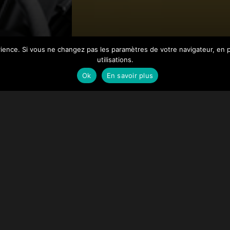
GAIN DE BUDGET
RP
érience. Si vous ne changez pas les paramètres de votre navigateur, en 
utilisations.
MilleSoixanteQuat
Ok
En savoir plus
attaque la nouvell
s
année avec 3 nou
budgets