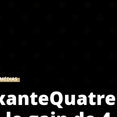
 MÉDIAS
ixanteQuatre