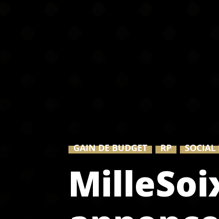
GAIN DE BUDGET
RP
SOCIAL
MilleSo