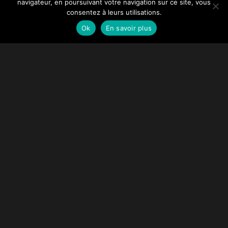
navigateur, en poursuivant votre navigation sur ce site, vous
consentez à leurs utilisations.
Ok
En savoir plus
MOODBOARD
NEWSLETTER
Moodboard : 6 bonnes idées du B2C à
appliquer aux newsletters B2B