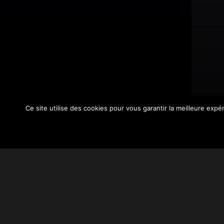
Ce site utilise des cookies pour vous garantir la meilleure exp
DÉCRYPTAGE
ENGAGEMENT
Carrefour & Act for Food : a
d’une campagne