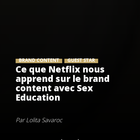
BRAND CONTENT
GUEST STAR
Ce que Netflix nous
apprend sur le brand
content avec Sex
Education
Par
Lolita Savaroc