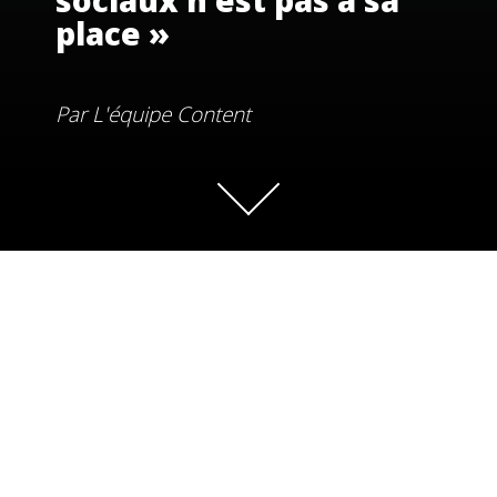
sociaux n’est pas à sa
place »
Par
L'équipe Content
C’est un sujet qui ne fait plus débat : aujourd’hui, une
entreprise se doit d’avoir une parole claire et audible dans
son écosystème élargi. Pour répondre à cet impératif et
renforcer sa notoriété, l’industriel KSB s’est engagé dans la