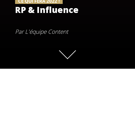
CE QUI FERA 2022 !
RP & Influence
Par
L'équipe Content
Pour bien commencer l’année, nous vous proposons de
découvrir, savoir-faire par savoir-faire, les mots qui feront
2022 pour les équipes de l’agence.
Voici nos incontournables sur la thématique “RP &