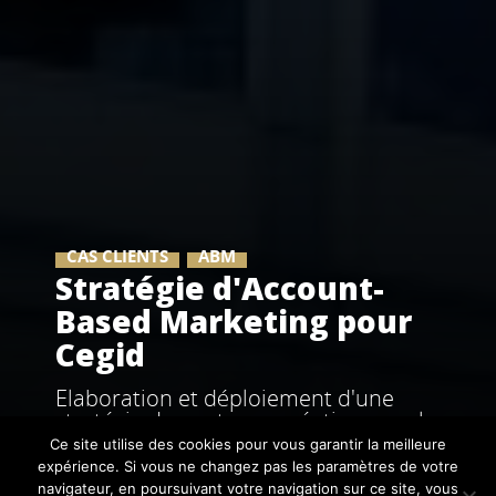
CAS CLIENTS
ABM
Stratégie d'Account-
Based Marketing pour
Cegid
Elaboration et déploiement d'une
stratégie de contenus créative pour le
projet ABM ERP Grands Comptes de
Ce site utilise des cookies pour vous garantir la meilleure
Cegid.
expérience. Si vous ne changez pas les paramètres de votre
navigateur, en poursuivant votre navigation sur ce site, vous